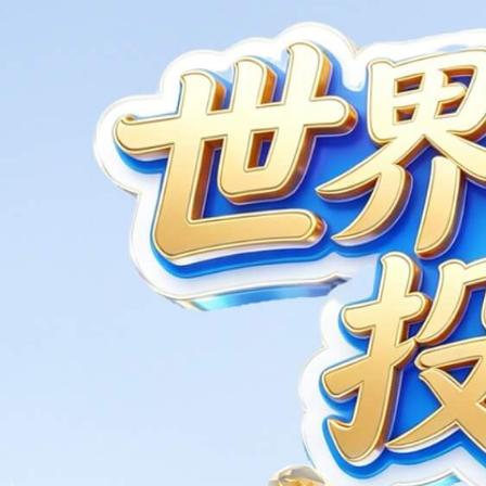
参考实验室
·
Reference laboratory