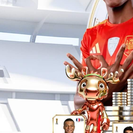
我国近年来虽然在医学参考测量方面取得
多，由我国自主研制的校准品和质控品（从原料制
如何将我国在参考测量方面的能力转化为生产力
献，是我国IVD企业从事参考测量的人员务必考虑的
为此，我公司持续投入大量人力物力，连续多年
序。不仅如此，我公司还密切关注医学参考测量系统
行业多位专家的带领和指导下，努力推动我国体
实验室的工作职责
01
开发、运行参考测量程
承担