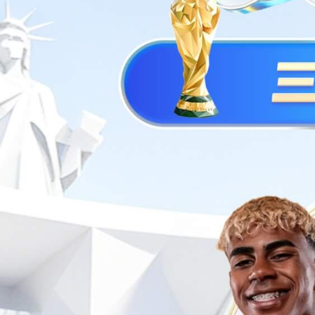
实验室概况
北京vwin德赢生物工程有限公司（Aut
业。北京vwin德赢将其诊断试剂业务
持续发展的坚定决心。北京vwin德赢生物工
实验室主要负责公司生化产品的量值溯源工作
医学参考测量服务实验室数据库列表、可
CK、LDH、γ-GT、
益相关成员，同时参与多个IFCC(国际临床化学