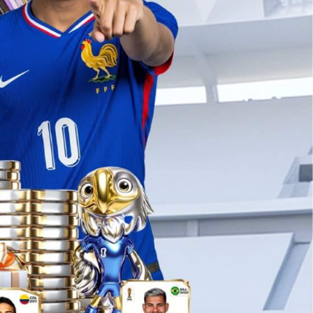
发的参考测量程序进入JCTLM数据库的还不
量方法以提高国际地位、为人类作出更大贡
液相色谱串联质谱三大平台共20多种参考测量程
、法、环、测6大方面提升产品溯源水平，同时在
03
04
维持参考实验室参考测量